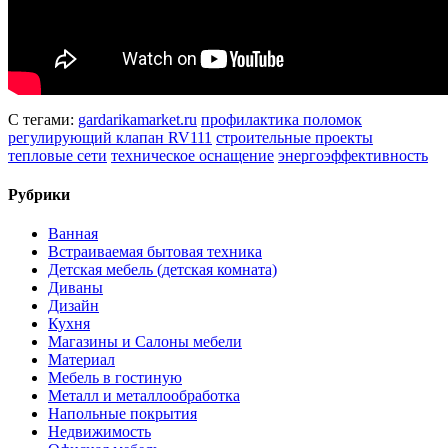
С тегами:
gardarikamarket.ru
профилактика поломок
регулирующий клапан RV111
строительные проекты
тепловые сети
техническое оснащение
энергоэффективность
Рубрики
Ванная
Встраиваемая бытовая техника
Детская мебель (детская комната)
Диваны
Дизайн
Кухня
Магазины и Салоны мебели
Материал
Мебель в гостиную
Металл и металлообработка
Напольные покрытия
Недвижимость