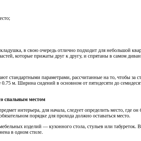
есто;
кладушка, в свою очередь отлично подходит для небольшой квар
стей, которые прижаты друг к другу, и спрятаны в самом диван
ают стандартными параметрами, рассчитанные на то, чтобы за ст
0.75 м. Ширина сидений в основном от пятидесяти до семидесят
со спальным местом
едмет интерьера, для начала, следует определить место, где он 
обязательном порядке для прохода должно оставаться место.
ебельных изделий — кухонного стола, стульев или табуреток. В
нена в одном стиле.