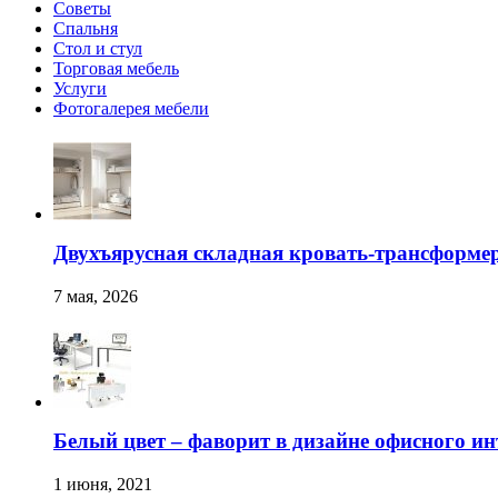
Советы
Спальня
Стол и стул
Торговая мебель
Услуги
Фотогалерея мебели
Двухъярусная складная кровать-трансформер
7 мая, 2026
Белый цвет – фаворит в дизайне офисного ин
1 июня, 2021