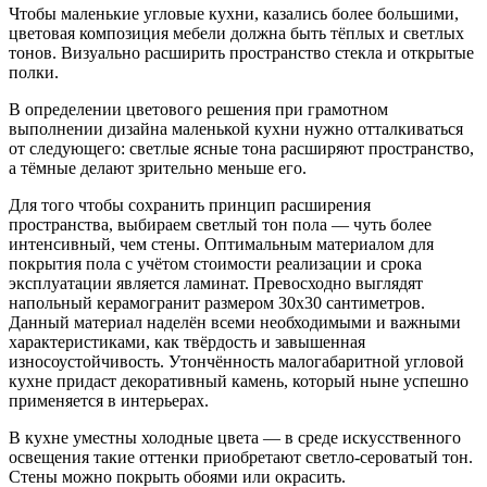
Чтобы маленькие угловые кухни, казались более большими,
цветовая
композиция мебели должна быть тёплых и светлых
тонов. Визуально расширить пространство стекла и открытые
полки.
В определении цветового решения при грамотном
выполнении дизайна маленькой кухни нужно отталкиваться
от следующего: светлые ясные тона расширяют пространство,
а тёмные делают зрительно меньше его.
Для того чтобы сохранить принцип расширения
пространства, выбираем светлый тон пола — чуть более
интенсивный, чем стены. Оптимальным материалом для
покрытия пола с учётом стоимости реализации и срока
эксплуатации является ламинат. Превосходно выглядят
напольный керамогранит размером 30х30 сантиметров.
Данный материал наделён всеми необходимыми и важными
характеристиками, как твёрдость и завышенная
износоустойчивость. Утончённость малогабаритной угловой
кухне придаст декоративный камень, который ныне успешно
применяется в интерьерах.
В кухне уместны холодные цвета — в среде искусственного
освещения такие оттенки приобретают светло-сероватый тон.
Стены можно покрыть обоями или окрасить.