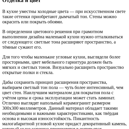
Отделка и цвет
В кухне уместны холодные цвета — при искусственном свете
такие оттенки приобретают
дымчатый тон. Стены можно
окрасить или покрыть обоями.
В определении цветового решения при грамотном
выполнении дизайна маленькой кухни нужно отталкиваться
от следующего: светлые тона расширяют пространство, а
тёмные сужают его.
Для того чтобы маленькие угловые кухни, выглядели более
просторными, цвет мебельного гарнитура должен быть
мягких и светлых тонов. Визуально расширить пространство
открытые полки и стекла.
Дабы сохранить принцип расширения пространства,
выбираем светлый тон пола — чуть более интенсивный, чем
цвет стен. Наилучшим материалом для покрытия пола с
учётом цены и срока эксплуатации может стать ламинат.
Отлично выглядят напольный керамогранит размером
300х300 миллиметров. Данный материал обладает такими
необходимыми и важными характеристиками, как твёрдая
основа и высокая износостойкость. Пикантность
малогабаритной угловой кухне придаст декоративный камень,
который ныне успешно применяется в интерьерах.