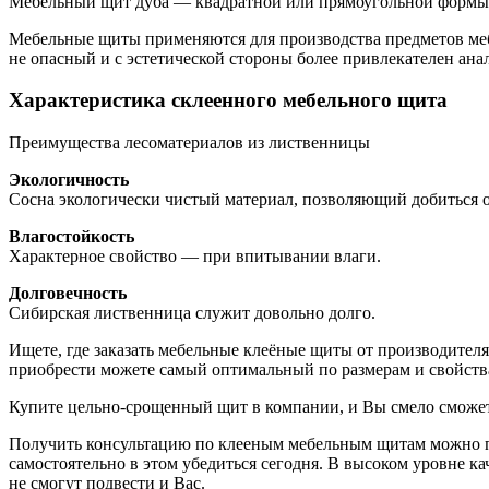
Мебельный щит дуба — квадратной или прямоугольной формы 
Мебельные щиты применяются для производства предметов меб
не опасный и с эстетической стороны более привлекателе
Характеристика склеенного мебельного щита
Преимущества лесоматериалов из лиственницы
Экологичность
Сосна экологически чистый материал, позволяющий добиться 
Влагостойкость
Характерное свойство — при впитывании влаги.
Долговечность
Сибирская лиственница служит довольно долго.
Ищете, где заказать мебельные клеёные щиты от производител
приобрести можете самый оптимальный по размерам и свойст
Купите цельно-срощенный щит в компании, и Вы смело сможе
Получить консультацию по клееным мебельным щитам можно по 
самостоятельно в этом убедиться сегодня. В высоком уровне 
не смогут подвести и Вас.