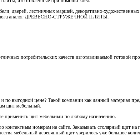
плиты, изготовленные при помощи клея.
ели, дверей, лестничных маршей, декоративно-художественных 
н аналога аналог ДРЕВЕСНО-СТРУЖЕЧНОЙ ПЛИТЫ.
отличных потребительских качеств изготавливаемой готовой пр
я и по выгодной цене? Такой компании как данный материал пре
вам щит мебельный.
те применить щит мебельный по любому назначению.
контактным номерам на сайте. Заказывать столярный щит на пр
качества мебельный деревянный щит уверилось уже большое кол