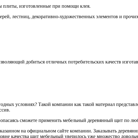
 плиты, изготовленные при помощи клея.
ерей, лестниц, декоративно-художественных элементов и прочи
озволяющий добиться отличных потребительских качеств изгота
ыгодных условиях? Такой компании как такой материал представ
ссив.
 опасаясь сможете применить мебельный деревянный щит по лю
казанном на официальном сайте компании. Заказывать деревян
уровне качества щит мебельный уверилось уже множество довол