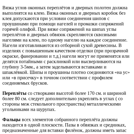
Вязка углов оконных переплётов и дверных полотен должна
выполнятся на клею. Вязка оконных и дверных коробок без
клея допускаются при условии соединения шипов с
проушинами при помощи нагелей и промазки сопряжений
горячей олифой. При вязке сопряжений на шипах углы
переплётов и дверных обвязок скрепляются сквозными
нагелями на клею, по одному нагелю на каждое соединение.
Нагели изготавливаются из отборной сухой древесины. В
изделиях с повышенным качеством отделки (при прозрачной
окраске, фанеровании и т.д.) нагели могут не применятся или
делятся потайными с расклинкой или высверливаются на
глубину 3-5мм., а затем заделываются вставками и
шпаклёвкой. Шипы и проушины плотно соединяются «на ус»
или «в присечку» в точном соответствии с профилем
соединяемых брусков.
Переплёты
со створками высотой более 170 см. и шириной
более 80 см. следует дополнительно укреплять в углах ( со
стороны меж стекольного пространства) металлическими
угольниками на шурупах.
Фальцы
всех элементов собранного переплёта должны
находится в одной плоскости. Пазы в обвязках и средниках,
предназначенные для вставки филёнок, должны иметь запас