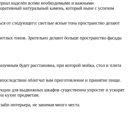
атериал наделён всеми необходимыми и важными
екоративный натуральный камень, который ныне с успехом
ся от следующего: светлые ясные тона пространство делают
ветлых тонов. Зрительно делают больше пространство фасады
зумным будет расстановка, при которой мойка, стол и плита
впоследствии облегчат вам приготовление и принятие пищи.
укции для выдвижных шкафов существенно упростят и ускорят
на кухне предметам.
зайн интерьера, не занимая много места.