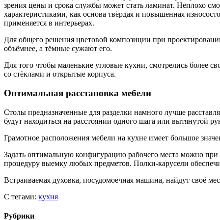
зрения цены и срока службы может стать ламинат. Неплохо с
характеристиками, как основа твёрдая и повышенная износост
применяется в интерьерах.
Для общего решения цветовой композиции при проектировании
объёмнее, а тёмные сужают его.
Для того чтобы маленькие угловые кухни, смотрелись более с
со стёклами и открытые корпуса.
Оптимальная расстановка мебели
Столы предназначенные для разделки намного лучше расставлят
будут находиться на расстоянии одного шага или вытянутой ру
Грамотное расположения мебели на кухне имеет большое значе
Задать оптимальную конфигурацию рабочего места можно при
процедуру выемку любых предметов. Полки-карусели обеспечи
Встраиваемая духовка, посудомоечная машина, найдут своё мес
С тегами:
кухня
Рубрики