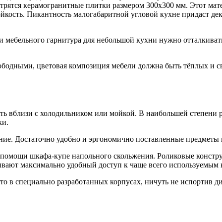
мотрятся керамогранитные плитки размером 300х300 мм. Этот м
ойкость. Пикантность малогабаритной угловой кухне придаст д
 мебельного гарнитура для небольшой кухни нужно отталкивать
вободными, цветовая композиция мебели должна быть тёплых и с
ь вблизи с холодильником или мойкой. В наибольшей степени ра
ки.
ние. Достаточно удобно и эргономично поставленные предметы 
 помощи шкафа-купе напольного скольжения. Роликовые констр
вают максимально удобный доступ к чаще всего используемым 
то в специально разработанных корпусах, ничуть не испортив ди