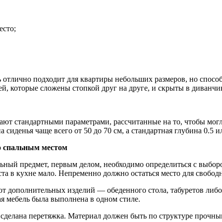
есто;
ь отлично подходит для квартиры небольших размеров, но способ
й, которые сложены стопкой друг на друге, и скрыты в диванчи
ают стандартными параметрами, рассчитанные на то, чтобы могл
сиденья чаще всего от 50 до 70 см, а стандартная глубина 0.5 ил
о спальным местом
ьный предмет, первым делом, необходимо определиться с выбором
ста в кухне мало. Непременно должно остаться место для свобод
т дополнительных изделий — обеденного стола, табуретов либо 
ая мебель была выполнена в одном стиле.
 сделана перетяжка. Материал должен быть по структуре прочн