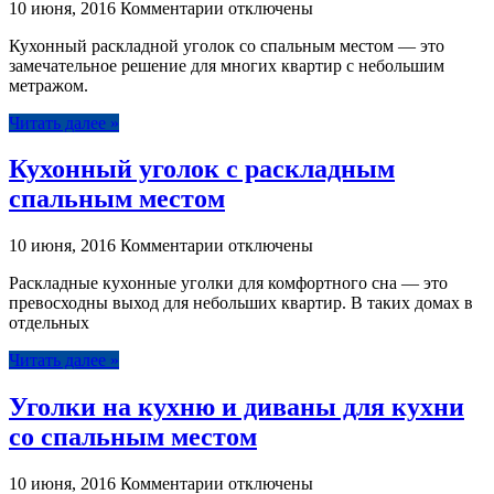
к
10 июня, 2016
Комментарии
отключены
записи
Кухонный раскладной уголок со спальным местом — это
Кухонный
замечательное решение для многих квартир с небольшим
уголок
метражом.
—
как
Читать далее »
выбрать
мебель
Кухонный уголок с раскладным
для
кухни
спальным местом
к
10 июня, 2016
Комментарии
отключены
записи
Раскладные кухонные уголки для комфортного сна — это
Кухонный
превосходны выход для небольших квартир. В таких домах в
уголок
отдельных
с
раскладным
Читать далее »
спальным
местом
Уголки на кухню и диваны для кухни
со спальным местом
к
10 июня, 2016
Комментарии
отключены