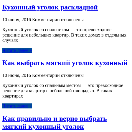
Кухонный уголок раскладной
к
10 июня, 2016
Комментарии
отключены
записи
Кухонный уголок со спальником — это превосходное
Кухонный
решение для небольших квартир. В таких домах в отдельных
уголок
случаях
раскладной
Читать далее »
Как выбрать мягкий уголок кухонный
к
10 июня, 2016
Комментарии
отключены
записи
Кухонный уголок со спальным местом — это превосходное
Как
решение для квартир с небольшой площадью. В таких
выбрать
квартирах
мягкий
уголок
Читать далее »
кухонный
Как правильно и верно выбрать
мягкий кухонный уголок