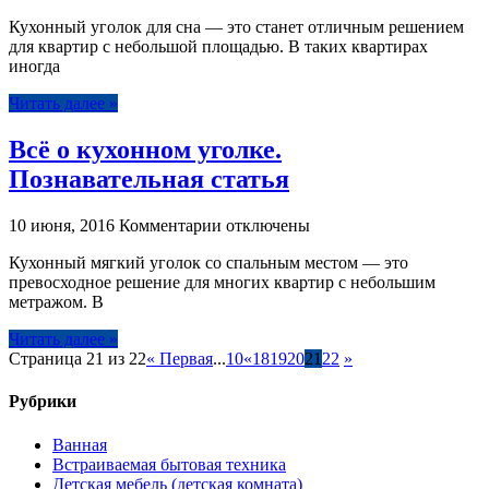
записи
Кухонный уголок для сна — это станет отличным решением
Уголки
для квартир с небольшой площадью. В таких квартирах
на
иногда
кухню
и
Читать далее »
диваны
для
Всё о кухонном уголке.
кухни
со
Познавательная статья
спальным
местом
к
10 июня, 2016
Комментарии
отключены
записи
Кухонный мягкий уголок со спальным местом — это
Всё
превосходное решение для многих квартир с небольшим
о
метражом. В
кухонном
уголке.
Читать далее »
Познавательная
Страница 21 из 22
« Первая
...
10
«
18
19
20
21
22
»
статья
Рубрики
Ванная
Встраиваемая бытовая техника
Детская мебель (детская комната)