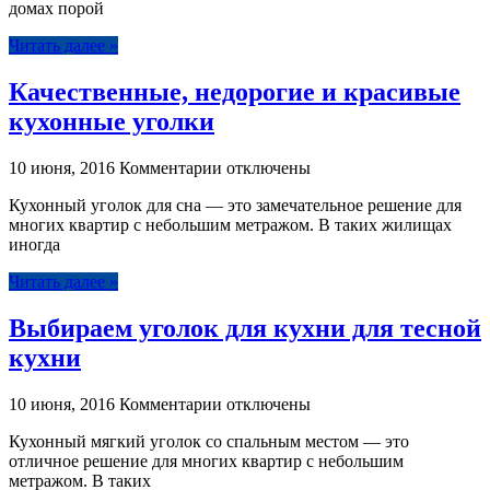
домах порой
типы
кухонных
Читать далее »
уголков,
конструкции,
Качественные, недорогие и красивые
материалы
изготовления
кухонные уголки
к
10 июня, 2016
Комментарии
отключены
записи
Кухонный уголок для сна — это замечательное решение для
Качественные,
многих квартир с небольшим метражом. В таких жилищах
недорогие
иногда
и
красивые
Читать далее »
кухонные
уголки
Выбираем уголок для кухни для тесной
кухни
к
10 июня, 2016
Комментарии
отключены
записи
Кухонный мягкий уголок со спальным местом — это
Выбираем
отличное решение для многих квартир с небольшим
уголок
метражом. В таких
для