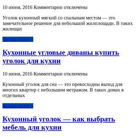
к
10 июня, 2016
Комментарии
отключены
записи
Уголок кухонный мягкий со спальным местом — это
Как
замечательное решение для небольшой жилплощади. В таких
правильно
жилищах
и
верно
Читать далее »
выбрать
мягкий
Кухонные угловые диваны купить
кухонный
уголок
уголок для кухни
к
10 июня, 2016
Комментарии
отключены
записи
Кухонный уголок для сна — это превосходны выход для
Кухонные
многих квартир с небольшим метражом. В таких домах в
угловые
отдельных
диваны
купить
Читать далее »
уголок
для
Кухонный уголок — как выбрать
кухни
мебель для кухни