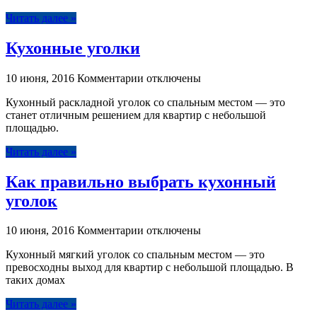
кухни
Читать далее »
для
тесной
Кухонные уголки
кухни
к
10 июня, 2016
Комментарии
отключены
записи
Кухонный раскладной уголок со спальным местом — это
Кухонные
станет отличным решением для квартир с небольшой
уголки
площадью.
Читать далее »
Как правильно выбрать кухонный
уголок
к
10 июня, 2016
Комментарии
отключены
записи
Кухонный мягкий уголок со спальным местом — это
Как
превосходны выход для квартир с небольшой площадью. В
правильно
таких домах
выбрать
кухонный
Читать далее »
уголок