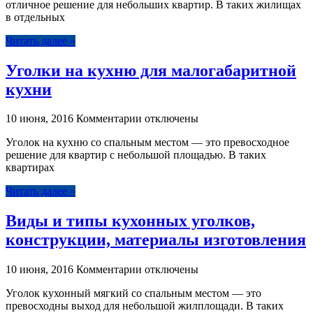
отличное решение для небольших квартир. В таких жилищах
люди
в отдельных
выбирают
уголок
Читать далее »
на
кухню
Уголки на кухню для малогабаритной
кухни
к
10 июня, 2016
Комментарии
отключены
записи
Уголок на кухню со спальным местом — это превосходное
Уголки
решение для квартир с небольшой площадью. В таких
на
квартирах
кухню
для
Читать далее »
малогабаритной
кухни
Виды и типы кухонных уголков,
конструкции, материалы изготовления
к
10 июня, 2016
Комментарии
отключены
записи
Уголок кухонный мягкий со спальным местом — это
Виды
превосходны выход для небольшой жилплощади. В таких
и